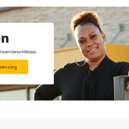
en
ns team beschikbaar.
een zorg